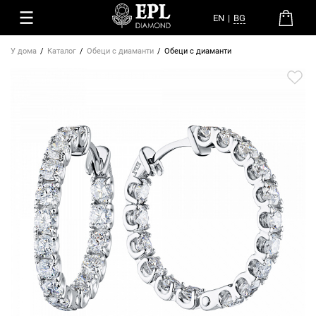
EN
|
BG
У дома
Каталог
Обеци с диаманти
Обеци с диаманти