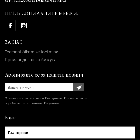
OFFICE@SGDIAMONDS.EU
НИЕ В СОЦИАЛНИТЕ МРЕЖИ:
ЗА НАС
Teemantlõikamise tootmine
Производство на бижута
Абонирайте се за нашите новини
С натискането на бутона Вие давате
Съгласието
за
обработката на личните Ви данни
Език