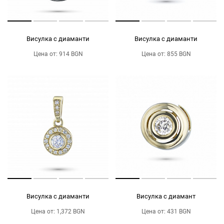
Висулка с диаманти
Висулка с диаманти
Цена от: 914 BGN
Цена от: 855 BGN
Висулка с диаманти
Висулка с диамант
Цена от: 1,372 BGN
Цена от: 431 BGN