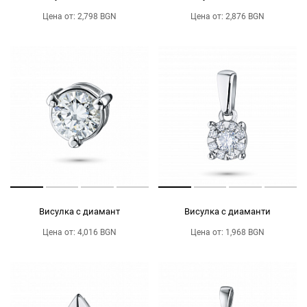
Цена от: 2,798 BGN
Цена от: 2,876 BGN
Висулка с диамант
Висулка с диаманти
Цена от: 4,016 BGN
Цена от: 1,968 BGN