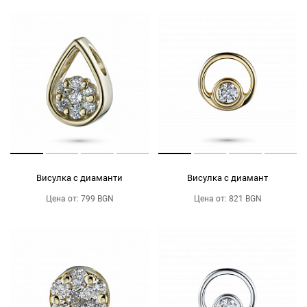
Висулка с диаманти
Висулка с диамант
Цена от: 799 BGN
Цена от: 821 BGN