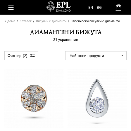
EN
|
BG
У дома
Каталог
Висулки с диаманти
Класически висулки с диаманти
ДИАМАНТЕНИ БИЖУТА
31 украшение
Филтър
2
Най-нови продукти