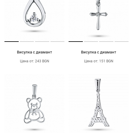
Висулка с диамант
Висулка с диамант
Цена от: 243 BGN
Цена от: 151 BGN