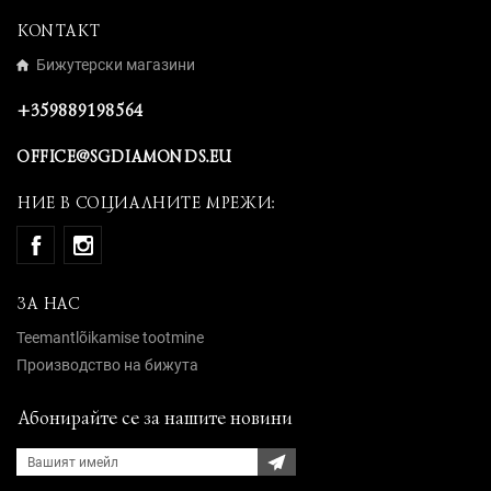
KONTAKT
Бижутерски магазини
+359889198564
OFFICE@SGDIAMONDS.EU
НИЕ В СОЦИАЛНИТЕ МРЕЖИ:
ЗА НАС
Teemantlõikamise tootmine
Производство на бижута
Абонирайте се за нашите новини