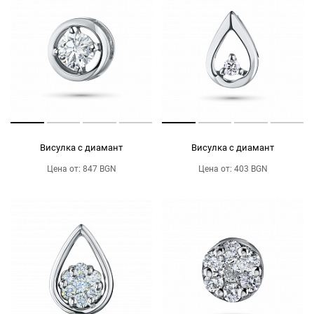
Висулка с диамант
Висулка с диамант
Цена от: 847 BGN
Цена от: 403 BGN