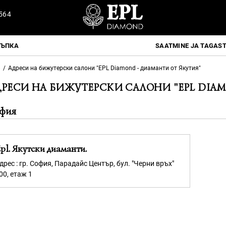
564
ТЪПКА
SAATMINE JA TAGAS
»
Адреси на бижутерски салони "EPL Diamond - диаманти от Якутия"
РЕСИ НА БИЖУТЕРСКИ САЛОНИ "EPL DIAM
фия
pl. Якутски диаманти.
дрес : гр. София, Парадайс Център, бул. "Черни връх"
00, етаж 1