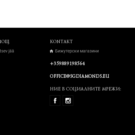
МОЩ
KONTAKT
tsev jää
Бижутерски магазини
+359889198564
OFFICE@SGDIAMONDS.EU
НИЕ В СОЦИАЛНИТЕ МРЕЖИ: