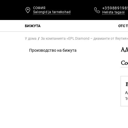
+359889198
СОФИЯ
Salongid ja tarnekohad
Helista tagasi
БИЖУТА
ОТС
У дома
За компанията «EPL Diamond – диаманти от Якутия
АД
Производство на бижута
Со
E
А
1