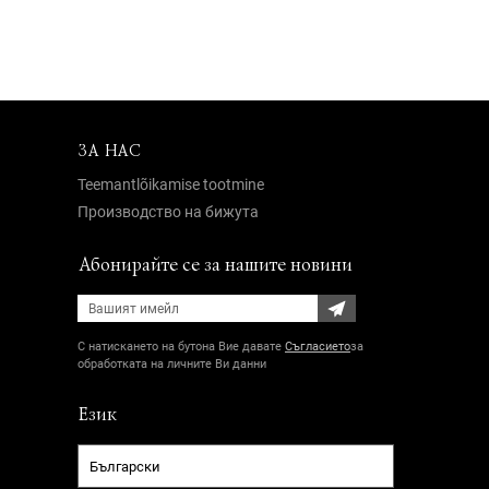
ЗА НАС
Teemantlõikamise tootmine
Производство на бижута
Абонирайте се за нашите новини
С натискането на бутона Вие давате
Съгласието
за
обработката на личните Ви данни
Език