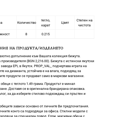
тегло,
Степен на
ма
Количество
Цвят
карат
чистота
жност
8
0.215
НИЕ НА ПРОДУКТА/ИЗДЕЛИЕТО
рахотно допълнение към Вашата колекция бижута.
 производителя (BGN 2,216.00). Бижута с истински якутски
 завода EPL в Якутск. PROP_VAL_ подчертава играта на
те на диаманта, устойчив е на влага, подходящ за
те продукти се продават само в маркови магазини.
обеци с теглото 1.49 грама. Продуктът е минал
ане. Доставя се в оригинална брандирана опаковка.
лог, за да изберете стилово подхождащ си пръстен и
обеците зависи основно от личните Ви предпочитания.
чните конго са подходящи за офиса. Стилни модели с
дходящи за специален повод. Едри, масивни обеци с