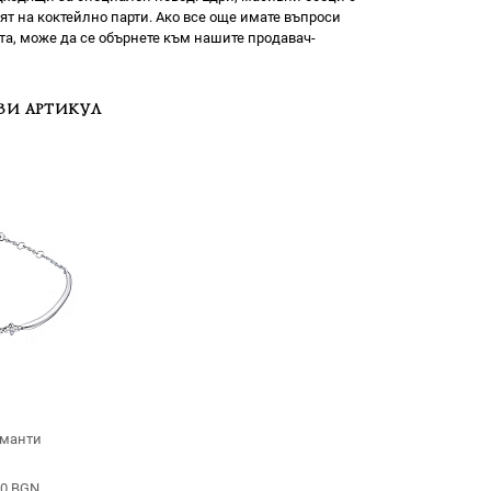
сят на коктейлно парти. Ако все още имате въпроси
та, може да се обърнете към нашите продавач-
ЗИ АРТИКУЛ
аманти
20 BGN