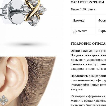
ХАРАКТЕРИСТИКИ
Тегло: 1.49 грама
Вложка
Фор
Диамант
Окръ
ПОДРОБНО ОПИСА
Обеци с диаманти е ст
Продава се на цената на
диаманти, изработени в
светлината върху страни
ежедневно носене. Наши
Представяме Ви стилни 
съответното сертифицир
Разгледайте нашия ката
висулка.
Размерът и формата на 
Малките обеци и лакони
диаманти "писта" са по