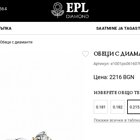
564
ТЪПКА
SAATMINE JA TAGAS
Обеци с диаманти
ОБЕЦИ С ДИАМ
Артикул:
e1001ps061607
Цена:
2216 BGN
ИЗБЕРЕТЕ ОБЩО ТЕ
0.181
0.182
0.215
Покажи всички в табли