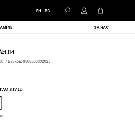
EN
|
BG
TAMINE
ЗА НАС
АНТИ
00
/
Баркод:
8500000002025
ГЛО KIVID
ца