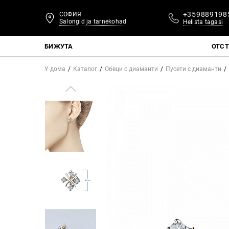
+359889198
СОФИЯ
Salongid ja tarnekohad
Helista tagasi
БИЖУТА
ОТС
У дома
Каталог
Обеци с диаманти
Пусети с диаманти