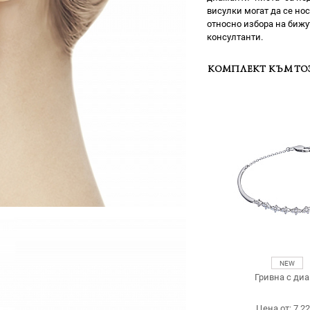
висулки могат да се но
относно избора на бижу
консултанти.
КОМПЛЕКТ КЪМ ТО
Гривна с ди
Цена от: 7,2