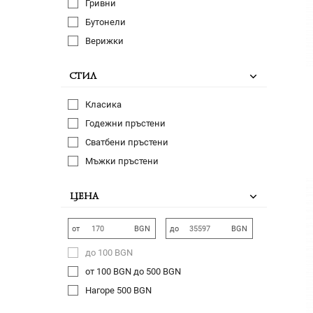
Гривни
Бутонели
Верижки
СТИЛ
Класика
Годежни пръстени
Сватбени пръстени
Мъжки пръстени
ЦЕНА
от
BGN
до
BGN
до 100 BGN
от 100 BGN до 500 BGN
Нагоре 500 BGN