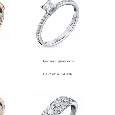
и
Пръстен с диаманти
Цена от: 4,594 BGN