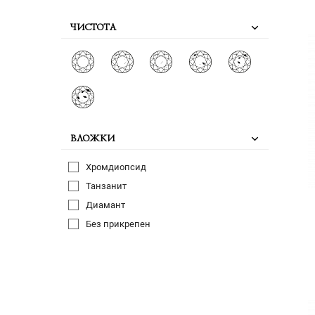
ЧИСТОТА
ВЛОЖКИ
Хромдиопсид
Танзанит
Диамант
Без прикрепен