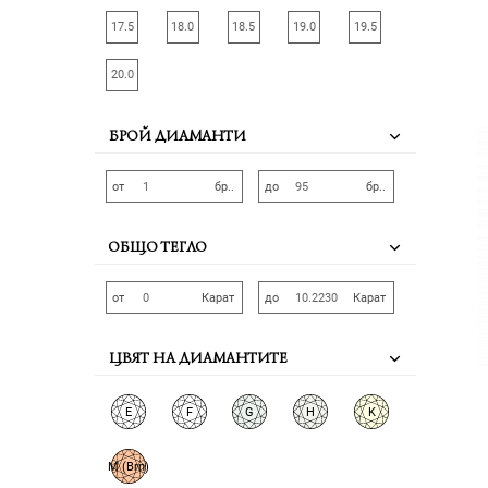
17.5
18.0
18.5
19.0
19.5
20.0
БРОЙ ДИАМАНТИ
от
бр..
до
бр..
ОБЩО ТЕГЛО
от
Карат
до
Карат
ЦВЯТ НА ДИАМАНТИТЕ
E
F
G
H
K
M (Brn)