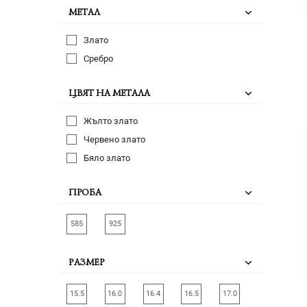
МЕТАЛ
Злато
Сребро
ЦВЯТ НА МЕТАЛА
Жълто злато
Червено злато
Бяло злато
ПРОБА
585
925
РАЗМЕР
15.5
16.0
16.4
16.5
17.0