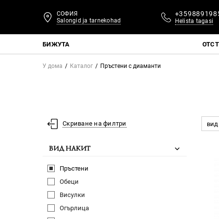
+359889198
СОФИЯ
Salongid ja tarnekohad
Helista tagasi
БИЖУТА
ОТС
У дома
Каталог
Пръстени с диаманти
Скриване на филтри
вид
ВИД НАКИТ
Пръстени
Обеци
Висулки
Огърлица