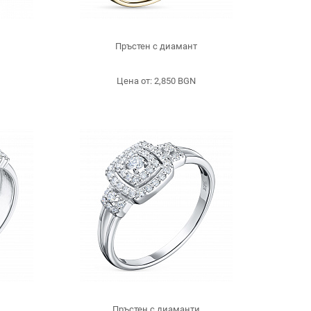
Пръстен с диамант
Цена от: 2,850 BGN
и
Пръстен с диаманти