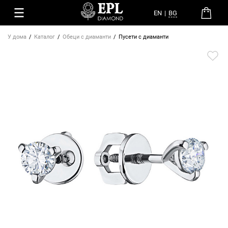
EN
|
BG
У дома
Каталог
Обеци с диаманти
Пусети с диаманти