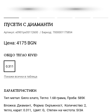
ПУСЕТИ С ДИАМАНТИ
Артикул:
e0901ps05112600
/
Баркод:
7000001175854
Цена:
4175 BGN
ОБЩО ТЕГЛО KIVID
0.311
Покажи всички в таблица
ХАРАКТЕРИСТИКИ
Тип метал: Бяло злато, Тегло: 1.68 грама, Проба: 585K
Диамант
Окръжност
2
0.311
G
SI3А