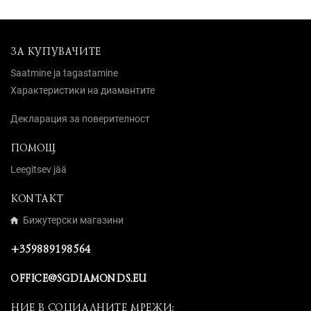
ЗА КУПУВАЧИТЕ
Saatmine ja tagastamine
Характеристики на диамантите
Декларация за поверителност
ПОМОЩ
Leegitsev jää
KONTAKT
Бижутерски магазини
+359889198564
OFFICE@SGDIAMONDS.EU
НИЕ В СОЦИАЛНИТЕ МРЕЖИ: