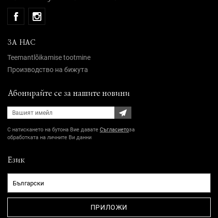
ЗА НАС
Teemantlõikamise tootmine
Производство на бижута
Абонирайте се за нашите новини
С натискането на бутона Вие давате
Съгласието
за
обработката на личните Ви данни
Език
ПРИЛОЖИ