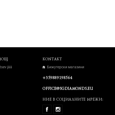
МОЩ
KONTAKT
tsev jää
Бижутерски магазини
+359889198564
OFFICE@SGDIAMONDS.EU
НИЕ В СОЦИАЛНИТЕ МРЕЖИ: