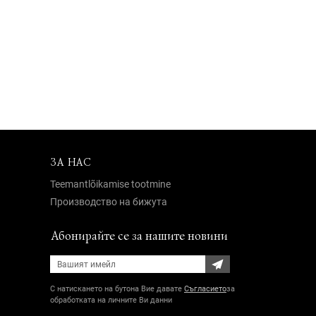
ЗА НАС
Teemantlõikamise tootmine
Производство на бижута
Абонирайте се за нашите новини
С натискането на бутона Вие давате
Съгласието
за
обработката на личните Ви данни