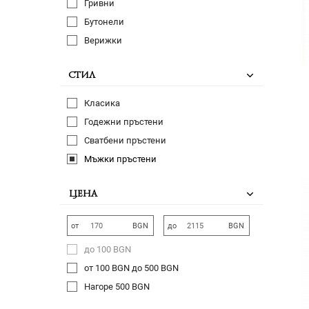
Гривни
Бутонели
Верижки
СТИЛ
Класика
Годежни пръстени
Сватбени пръстени
Мъжки пръстени
ЦЕНА
от
BGN
до
BGN
до 100 BGN
от 100 BGN до 500 BGN
Нагоре 500 BGN