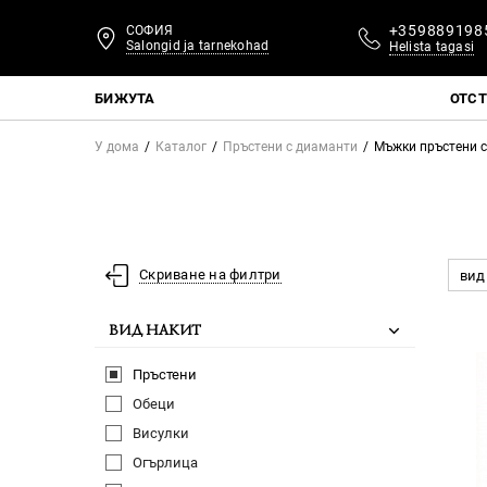
+359889198
СОФИЯ
Salongid ja tarnekohad
Helista tagasi
БИЖУТА
ОТС
У дома
Каталог
Пръстени с диаманти
Мъжки пръстени 
Скриване на филтри
вид
ВИД НАКИТ
Пръстени
Обеци
Висулки
Огърлица