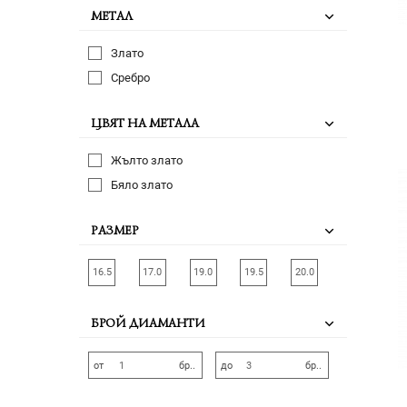
МЕТАЛ
Злато
Сребро
ЦВЯТ НА МЕТАЛА
Жълто злато
Бяло злато
РАЗМЕР
16.5
17.0
19.0
19.5
20.0
БРОЙ ДИАМАНТИ
от
бр..
до
бр..