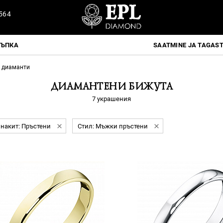
564
ТЪПКА
SAATMINE JA TAGAS
с диаманти
ДИАМАНТЕНИ БИЖУТА
7 украшения
 накит: Пръстени
Стил: Мъжки пръстени