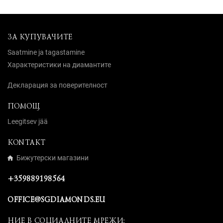
ЗА КУПУВАЧИТЕ
Saatmine ja tagastamine
Характеристики на диамантите
Декларация за поверителност
ПОМОЩ
Leegitsev jää
KONTAKT
Бижутерски магазини
+359889198564
OFFICE@SGDIAMONDS.EU
НИЕ В СОЦИАЛНИТЕ МРЕЖИ: