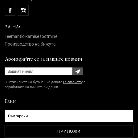
ЗА НАС
Teemantlõikamise tootmine
Производство на бижута
Абонирайте се за нашите новини
С натискането на бутона Вие давате
Съгласието
за
обработката на личните Ви данни
Език
ПРИЛОЖИ