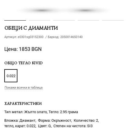
ОБЕЦИ С ДИАМАНТИ
Артикул:
e0301sg03152300
/
Баркод:
2050014650140
Цена:
1853 BGN
ОБЩО ТЕГЛО KIVID
0.022
Покажи всички в таблица
ХАРАКТЕРИСТИКИ
Тип метал: Жълто злато, Тегло: 2.95 грама
Диамант
Окръжност
2
0.022
G
SI3