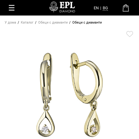
EN
|
BG
У дома
Каталог
Обеци с диаманти
Обеци с диаманти