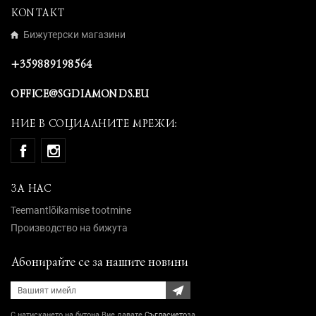
KONTAKT
Бижутерски магазини
+359889198564
OFFICE@SGDIAMONDS.EU
НИЕ В СОЦИАЛНИТЕ МРЕЖИ:
ЗА НАС
Teemantlõikamise tootmine
Производство на бижута
Абонирайте се за нашите новини
С натискането на бутона Вие давате
Съгласието
за