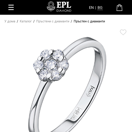
EN
|
BG
У дома
Каталог
Пръстени с диаманти
Пръстен с диаманти