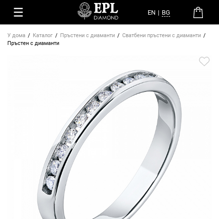
EN
|
BG
У дома
Каталог
Пръстени с диаманти
Сватбени пръстени с диаманти
Пръстен с диаманти