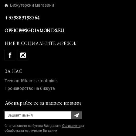
Бижутерски магазини
+359889198564
OFFICE@SGDIAMONDS.EU
НИЕ В СОЦИАЛНИТЕ МРЕЖИ:
ЗА НАС
Teemantlõikamise tootmine
Производство на бижута
Абонирайте се за нашите новини
С натискането на бутона Вие давате
Съгласието
за
обработката на личните Ви данни