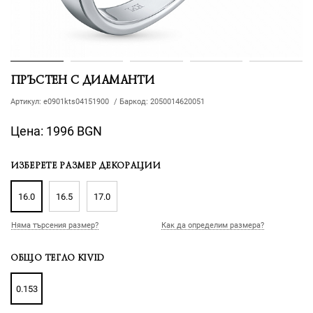
ПРЪСТЕН С ДИАМАНТИ
Артикул:
e0901kts04151900
/
Баркод:
2050014620051
Цена:
1996 BGN
ИЗБЕРЕТЕ РАЗМЕР ДЕКОРАЦИИ
16.0
16.5
17.0
Няма търсения размер?
Как да определим размера?
ОБЩО ТЕГЛО KIVID
0.153