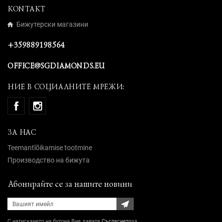
KONTAKT
Бижутерски магазини
+359889198564
OFFICE@SGDIAMONDS.EU
НИЕ В СОЦИАЛНИТЕ МРЕЖИ:
ЗА НАС
Teemantlõikamise tootmine
Производство на бижута
Абонирайте се за нашите новини
С натискането на бутона Вие давате
Съгласието
за