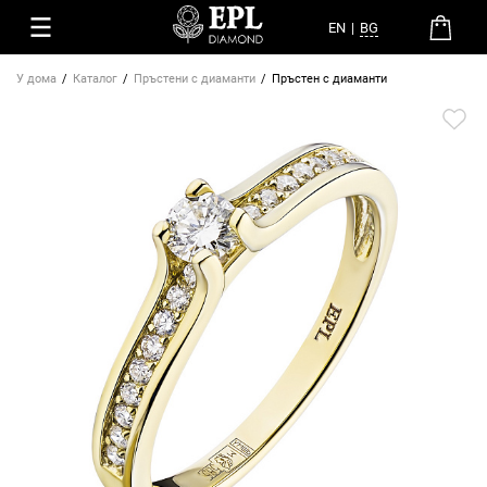
EN
|
BG
У дома
Каталог
Пръстени с диаманти
Пръстен с диаманти