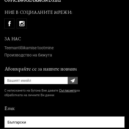
OFFICE@SGDIAMONDS.EU
НИЕ В СОЦИАЛНИТЕ МРЕЖИ:
ЗА НАС
Teemantlõikamise tootmine
Производство на бижута
Абонирайте се за нашите новини
С натискането на бутона Вие давате
Съгласието
за
обработката на личните Ви данни
Език