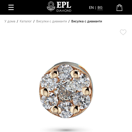
EN
|
BG
У дома
Каталог
Висулки с диаманти
Висулка с диаманти