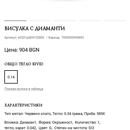
ВИСУЛКА С ДИАМАНТИ
Артикул:
e0201pd04152800
/
Баркод:
7000000945892
Цена:
904 BGN
ОБЩО ТЕГЛО KIVID
0.14
Покажи всички в таблица
ХАРАКТЕРИСТИКИ
Тип метал: Червено злато, Тегло: 0.34 грама, Проба: 585K
Диамант
Окръжност
1
0.042
G
SI3