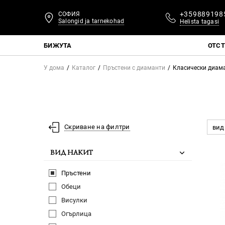
+359889198
СОФИЯ
Salongid ja tarnekohad
Helista tagasi
БИЖУТА
ОТС
У дома
Каталог
Пръстени с диаманти
Класически диама
Скриване на филтри
вид
ВИД НАКИТ
Пръстени
Обеци
Висулки
Огърлица