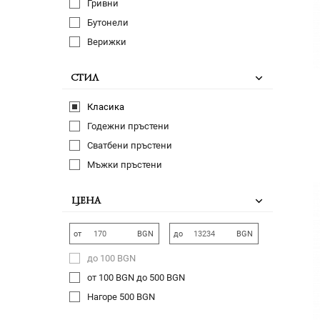
Гривни
Бутонели
Верижки
СТИЛ
Класика
Годежни пръстени
Сватбени пръстени
Мъжки пръстени
ЦЕНА
от
BGN
до
BGN
до 100 BGN
от 100 BGN до 500 BGN
Нагоре 500 BGN