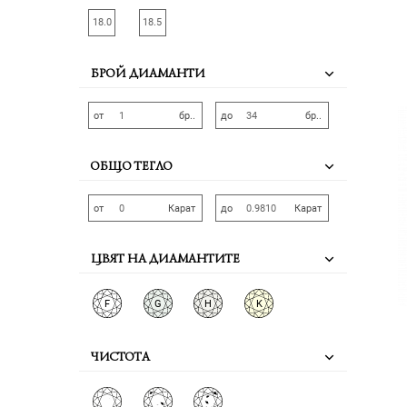
18.0
18.5
БРОЙ ДИАМАНТИ
от
бр..
до
бр..
ОБЩО ТЕГЛО
от
Карат
до
Карат
ЦВЯТ НА ДИАМАНТИТЕ
F
G
H
K
ЧИСТОТА