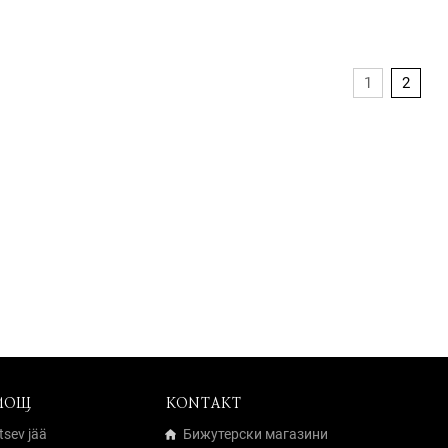
1
2
МОЩ
KONTAKT
tsev jää
Бижутерски магазини