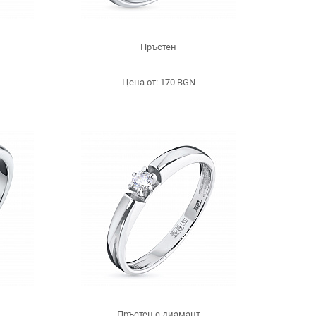
Пръстен
Цена от: 170 BGN
Пръстен с диамант