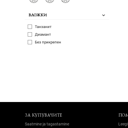
ВЛОЖКИ
Танзанит
Диамант
Без прикрепен
ЗА КУПУВАЧИТЕ
ПО
Saatmine ja tagastamine
Leegi