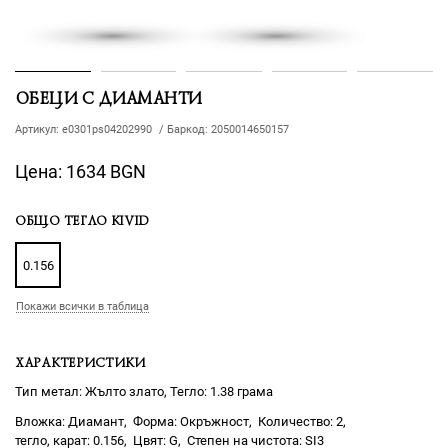
ОБЕЦИ С ДИАМАНТИ
Артикул:
e0301ps04202990
/
Баркод:
2050014650157
Цена:
1634 BGN
ОБЩО ТЕГЛО KIVID
0.156
Покажи всички в таблица
ХАРАКТЕРИСТИКИ
Тип метал: Жълто злато, Тегло: 1.38 грама
Диамант
Окръжност
2
0.156
G
SI3