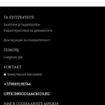
ЗА КУПУВАЧИТЕ
Saatmine ja tagastamine
Характеристики на диамантите
Декларация за поверителност
ПОМОЩ
Leegitsev jää
KONTAKT
Бижутерски магазини
+359889198564
OFFICE@SGDIAMONDS.EU
НИЕ В СОЦИАЛНИТЕ МРЕЖИ: