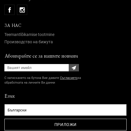
ЗА НАС
Teemantlõikamise tootmine
Производство на бижута
Абонирайте се за нашите новини
С натискането на бутона Вие давате
Съгласието
за
обработката на личните Ви данни
Език
ПРИЛОЖИ