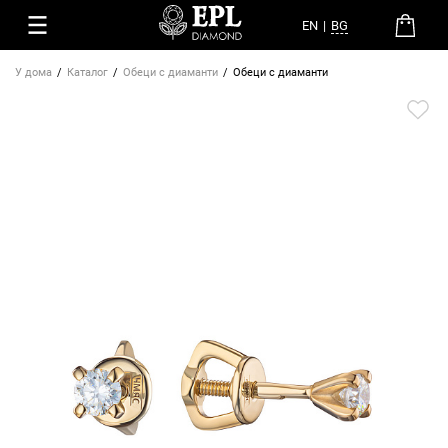
EN
|
BG
У дома
Каталог
Обеци с диаманти
Обеци с диаманти